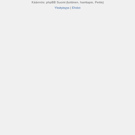
Käännös: phpBB Suomi (lurttinen, harritapio, Pettis)
Yksityisyys
|
Ehdot