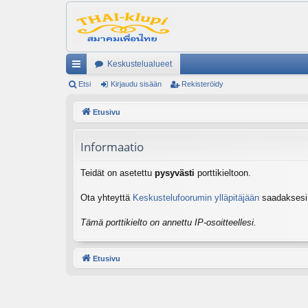
Keskustelualueet
ik
Etsi
Kirjaudu sisään
Rekisteröidy
ali
Etusivu
nk
Informaatio
it
Teidät on asetettu
pysyvästi
porttikieltoon.
Ota yhteyttä
Keskustelufoorumin ylläpitäjään
saadaksesi l
Tämä porttikielto on annettu IP-osoitteellesi.
Etusivu