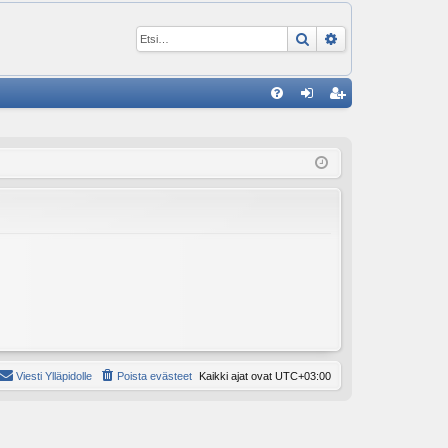
Etsi
Tarkennettu ha
P
U
irj
ek
K
au
ist
K
du
er
si
öi
sä
dy
än
Viesti Ylläpidolle
Poista evästeet
Kaikki ajat ovat
UTC+03:00