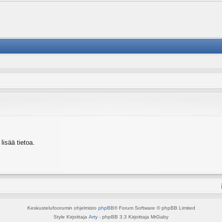
isää tietoa.
Keskustelufoorumin ohjelmisto
phpBB
® Forum Software © phpBB Limited
Style Kirjoittaja
Arty
- phpBB 3.3 Kirjoittaja MrGaby