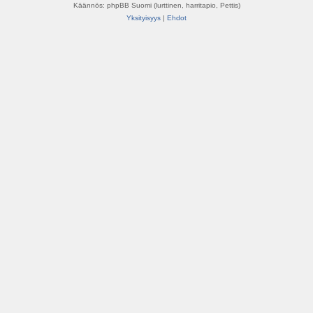
Käännös: phpBB Suomi (lurttinen, harritapio, Pettis)
Yksityisyys
|
Ehdot