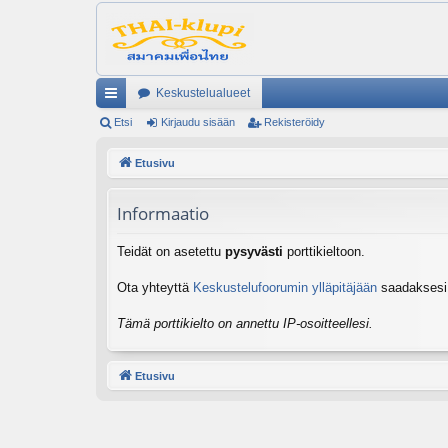
Keskustelualueet
ik
Etsi
Kirjaudu sisään
Rekisteröidy
ali
Etusivu
nk
Informaatio
it
Teidät on asetettu
pysyvästi
porttikieltoon.
Ota yhteyttä
Keskustelufoorumin ylläpitäjään
saadaksesi l
Tämä porttikielto on annettu IP-osoitteellesi.
Etusivu