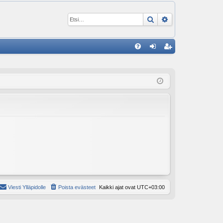
Etsi
Tarkennettu ha
P
U
irj
ek
K
au
ist
K
du
er
si
öi
sä
dy
än
Viesti Ylläpidolle
Poista evästeet
Kaikki ajat ovat
UTC+03:00