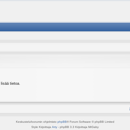
isää tietoa.
Keskustelufoorumin ohjelmisto
phpBB
® Forum Software © phpBB Limited
Style Kirjoittaja
Arty
- phpBB 3.3 Kirjoittaja MrGaby