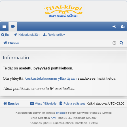
ik
Etsi
es
Kirjaudu sisään
Rekisteröidy
irj
ek
E
ali
Etusivu
ku
au
ist
t
nk
st
du
er
s
Informaatio
it
el
si
öi
i
Teidät on asetettu
pysyvästi
porttikieltoon.
ua
sä
dy
lu
än
Ota yhteyttä
Keskustelufoorumin ylläpitäjään
saadaksesi lisää tietoa.
ee
Tämä porttikielto on annettu IP-osoitteellesi.
t
Etusivu
Viesti Ylläpidolle
Poista evästeet
Kaikki ajat ovat
UTC+03:00
Keskustelufoorumin ohjelmisto
phpBB
® Forum Software © phpBB Limited
Style Kirjoittaja
Arty
- phpBB 3.3 Kirjoittaja MrGaby
Käännös: phpBB Suomi (lurttinen, harritapio, Pettis)