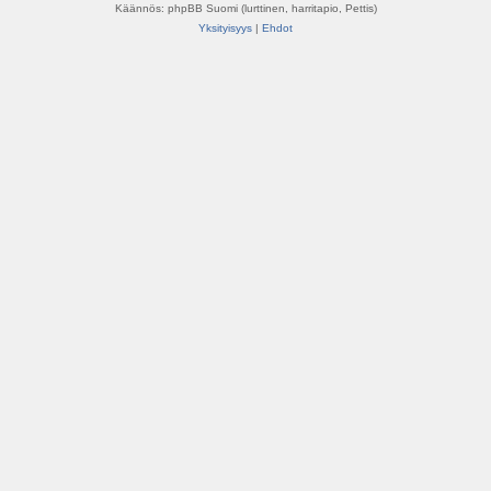
Käännös: phpBB Suomi (lurttinen, harritapio, Pettis)
Yksityisyys
|
Ehdot