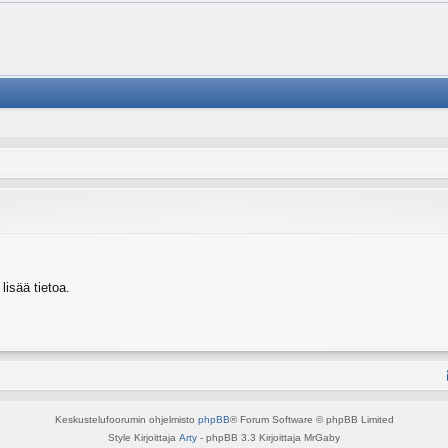
isää tietoa.
Keskustelufoorumin ohjelmisto
phpBB
® Forum Software © phpBB Limited
Style Kirjoittaja
Arty
- phpBB 3.3 Kirjoittaja MrGaby