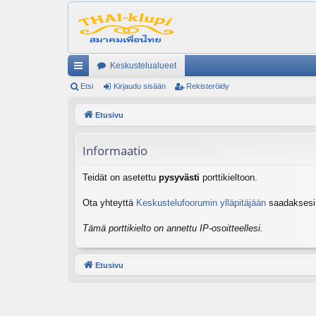
Keskustelualueet
ik
Etsi
Kirjaudu sisään
Rekisteröidy
ali
Etusivu
nk
Informaatio
it
Teidät on asetettu
pysyvästi
porttikieltoon.
Ota yhteyttä
Keskustelufoorumin ylläpitäjään
saadaksesi l
Tämä porttikielto on annettu IP-osoitteellesi.
Etusivu