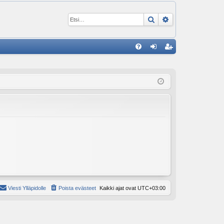
Etsi
Tarkennettu ha
P
U
irj
ek
K
au
ist
K
du
er
si
öi
sä
dy
än
Viesti Ylläpidolle
Poista evästeet
Kaikki ajat ovat
UTC+03:00