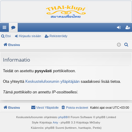
ik
Etsi
es
Kirjaudu sisään
Rekisteröidy
irj
ek
E
ali
Etusivu
ku
au
ist
t
nk
st
du
er
s
Informaatio
it
el
si
öi
i
Teidät on asetettu
pysyvästi
porttikieltoon.
ua
sä
dy
lu
än
Ota yhteyttä
Keskustelufoorumin ylläpitäjään
saadaksesi lisää tietoa.
ee
Tämä porttikielto on annettu IP-osoitteellesi.
t
Etusivu
Viesti Ylläpidolle
Poista evästeet
Kaikki ajat ovat
UTC+03:00
Keskustelufoorumin ohjelmisto
phpBB
® Forum Software © phpBB Limited
Style Kirjoittaja
Arty
- phpBB 3.3 Kirjoittaja MrGaby
Käännös: phpBB Suomi (lurttinen, harritapio, Pettis)