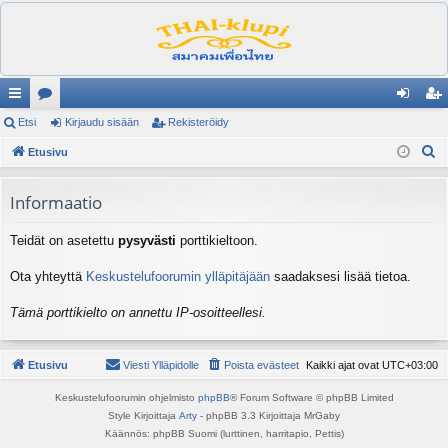
ik
Etsi
es
Kirjaudu sisään
Rekisteröidy
irj
ek
E
ali
Etusivu
ku
au
ist
t
nk
st
du
er
s
Informaatio
it
el
si
öi
i
Teidät on asetettu
pysyvästi
porttikieltoon.
ua
sä
dy
lu
än
Ota yhteyttä
Keskustelufoorumin ylläpitäjään
saadaksesi lisää tietoa.
ee
Tämä porttikielto on annettu IP-osoitteellesi.
t
Etusivu
Viesti Ylläpidolle
Poista evästeet
Kaikki ajat ovat
UTC+03:00
Keskustelufoorumin ohjelmisto
phpBB
® Forum Software © phpBB Limited
Style Kirjoittaja
Arty
- phpBB 3.3 Kirjoittaja MrGaby
Käännös: phpBB Suomi (lurttinen, harritapio, Pettis)