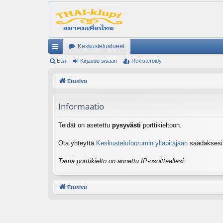
Keskustelualueet
ik
Etsi
Kirjaudu sisään
Rekisteröidy
ali
Etusivu
nk
Informaatio
it
Teidät on asetettu
pysyvästi
porttikieltoon.
Ota yhteyttä
Keskustelufoorumin ylläpitäjään
saadaksesi l
Tämä porttikielto on annettu IP-osoitteellesi.
Etusivu