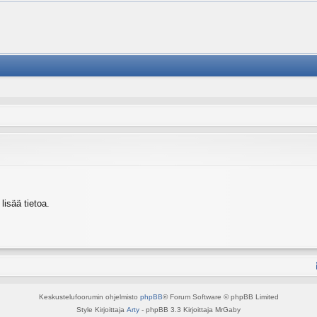
isää tietoa.
Keskustelufoorumin ohjelmisto
phpBB
® Forum Software © phpBB Limited
Style Kirjoittaja
Arty
- phpBB 3.3 Kirjoittaja MrGaby