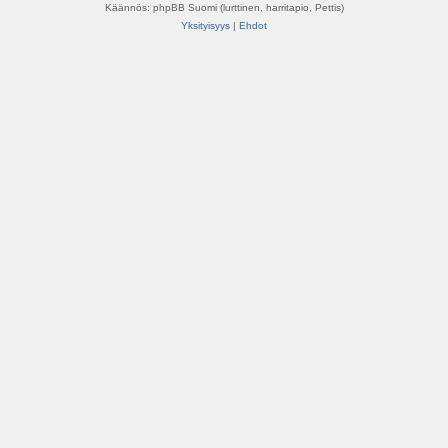
Käännös: phpBB Suomi (lurttinen, harritapio, Pettis)
Yksityisyys
|
Ehdot