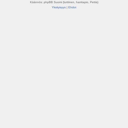
Käännös: phpBB Suomi (lurttinen, harritapio, Pettis)
Yksityisyys
|
Ehdot