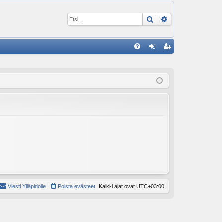
Etsi
Tarkennettu ha
P
U
irj
ek
K
au
ist
K
du
er
si
öi
sä
dy
än
Viesti Ylläpidolle
Poista evästeet
Kaikki ajat ovat
UTC+03:00