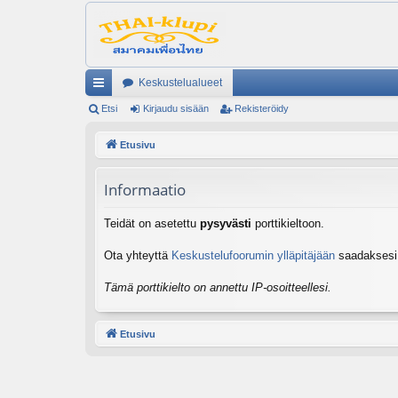
Keskustelualueet
ik
Etsi
Kirjaudu sisään
Rekisteröidy
ali
Etusivu
nk
Informaatio
it
Teidät on asetettu
pysyvästi
porttikieltoon.
Ota yhteyttä
Keskustelufoorumin ylläpitäjään
saadaksesi l
Tämä porttikielto on annettu IP-osoitteellesi.
Etusivu