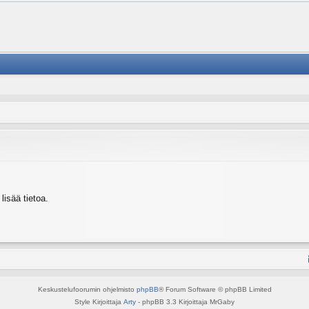
isää tietoa.
Keskustelufoorumin ohjelmisto
phpBB
® Forum Software © phpBB Limited
Style Kirjoittaja
Arty
- phpBB 3.3 Kirjoittaja MrGaby