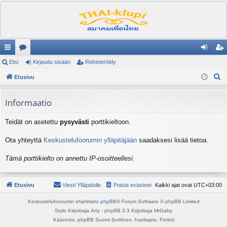
ik
Etsi
es
Kirjaudu sisään
Rekisteröidy
irj
ek
E
ali
Etusivu
ku
au
ist
t
nk
st
du
er
s
Informaatio
it
el
si
öi
i
Teidät on asetettu
pysyvästi
porttikieltoon.
ua
sä
dy
lu
än
Ota yhteyttä
Keskustelufoorumin ylläpitäjään
saadaksesi lisää tietoa.
ee
Tämä porttikielto on annettu IP-osoitteellesi.
t
Etusivu
Viesti Ylläpidolle
Poista evästeet
Kaikki ajat ovat
UTC+03:00
Keskustelufoorumin ohjelmisto
phpBB
® Forum Software © phpBB Limited
Style Kirjoittaja
Arty
- phpBB 3.3 Kirjoittaja MrGaby
Käännös: phpBB Suomi (lurttinen, harritapio, Pettis)