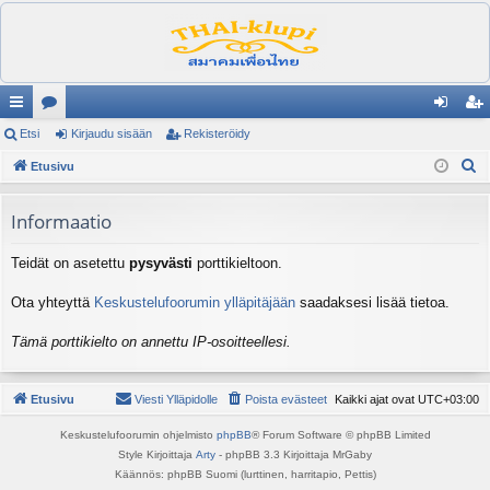
ik
Etsi
es
Kirjaudu sisään
Rekisteröidy
irj
ek
E
ali
Etusivu
ku
au
ist
t
nk
st
du
er
s
Informaatio
it
el
si
öi
i
Teidät on asetettu
pysyvästi
porttikieltoon.
ua
sä
dy
lu
än
Ota yhteyttä
Keskustelufoorumin ylläpitäjään
saadaksesi lisää tietoa.
ee
Tämä porttikielto on annettu IP-osoitteellesi.
t
Etusivu
Viesti Ylläpidolle
Poista evästeet
Kaikki ajat ovat
UTC+03:00
Keskustelufoorumin ohjelmisto
phpBB
® Forum Software © phpBB Limited
Style Kirjoittaja
Arty
- phpBB 3.3 Kirjoittaja MrGaby
Käännös: phpBB Suomi (lurttinen, harritapio, Pettis)