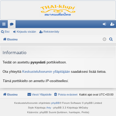
ik
Etsi
es
Kirjaudu sisään
Rekisteröidy
irj
ek
E
ali
Etusivu
ku
au
ist
t
nk
st
du
er
s
Informaatio
it
el
si
öi
i
Teidät on asetettu
pysyvästi
porttikieltoon.
ua
sä
dy
lu
än
Ota yhteyttä
Keskustelufoorumin ylläpitäjään
saadaksesi lisää tietoa.
ee
Tämä porttikielto on annettu IP-osoitteellesi.
t
Etusivu
Viesti Ylläpidolle
Poista evästeet
Kaikki ajat ovat
UTC+03:00
Keskustelufoorumin ohjelmisto
phpBB
® Forum Software © phpBB Limited
Style Kirjoittaja
Arty
- phpBB 3.3 Kirjoittaja MrGaby
Käännös: phpBB Suomi (lurttinen, harritapio, Pettis)