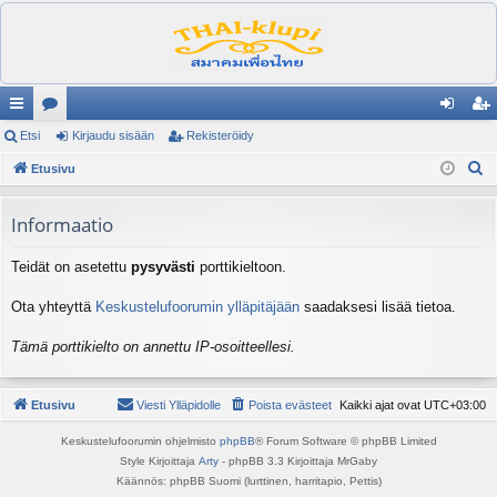
ik
Etsi
es
Kirjaudu sisään
Rekisteröidy
irj
ek
E
ali
Etusivu
ku
au
ist
t
nk
st
du
er
s
Informaatio
it
el
si
öi
i
Teidät on asetettu
pysyvästi
porttikieltoon.
ua
sä
dy
lu
än
Ota yhteyttä
Keskustelufoorumin ylläpitäjään
saadaksesi lisää tietoa.
ee
Tämä porttikielto on annettu IP-osoitteellesi.
t
Etusivu
Viesti Ylläpidolle
Poista evästeet
Kaikki ajat ovat
UTC+03:00
Keskustelufoorumin ohjelmisto
phpBB
® Forum Software © phpBB Limited
Style Kirjoittaja
Arty
- phpBB 3.3 Kirjoittaja MrGaby
Käännös: phpBB Suomi (lurttinen, harritapio, Pettis)