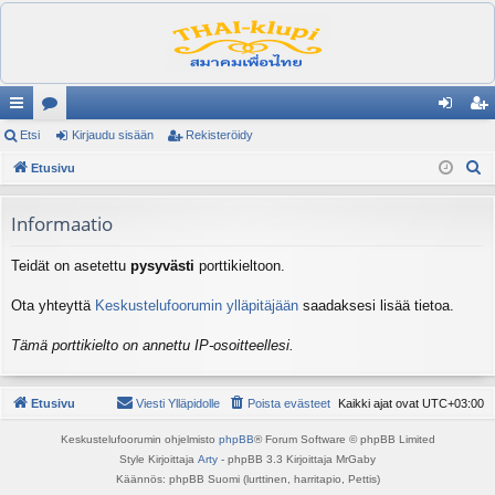
ik
Etsi
es
Kirjaudu sisään
Rekisteröidy
irj
ek
E
ali
Etusivu
ku
au
ist
t
nk
st
du
er
s
Informaatio
it
el
si
öi
i
Teidät on asetettu
pysyvästi
porttikieltoon.
ua
sä
dy
lu
än
Ota yhteyttä
Keskustelufoorumin ylläpitäjään
saadaksesi lisää tietoa.
ee
Tämä porttikielto on annettu IP-osoitteellesi.
t
Etusivu
Viesti Ylläpidolle
Poista evästeet
Kaikki ajat ovat
UTC+03:00
Keskustelufoorumin ohjelmisto
phpBB
® Forum Software © phpBB Limited
Style Kirjoittaja
Arty
- phpBB 3.3 Kirjoittaja MrGaby
Käännös: phpBB Suomi (lurttinen, harritapio, Pettis)