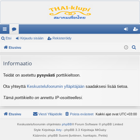
ik
Etsi
es
Kirjaudu sisään
Rekisteröidy
irj
ek
E
ali
Etusivu
ku
au
ist
t
nk
st
du
er
s
Informaatio
it
el
si
öi
i
Teidät on asetettu
pysyvästi
porttikieltoon.
ua
sä
dy
lu
än
Ota yhteyttä
Keskustelufoorumin ylläpitäjään
saadaksesi lisää tietoa.
ee
Tämä porttikielto on annettu IP-osoitteellesi.
t
Etusivu
Viesti Ylläpidolle
Poista evästeet
Kaikki ajat ovat
UTC+03:00
Keskustelufoorumin ohjelmisto
phpBB
® Forum Software © phpBB Limited
Style Kirjoittaja
Arty
- phpBB 3.3 Kirjoittaja MrGaby
Käännös: phpBB Suomi (lurttinen, harritapio, Pettis)