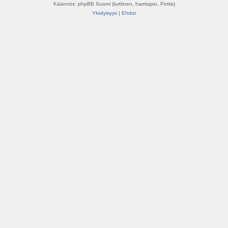
Käännös: phpBB Suomi (lurttinen, harritapio, Pettis)
Yksityisyys
|
Ehdot