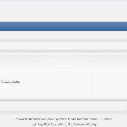
isää tietoa.
Keskustelufoorumin ohjelmisto
phpBB
® Forum Software © phpBB Limited
Style Kirjoittaja
Arty
- phpBB 3.3 Kirjoittaja MrGaby