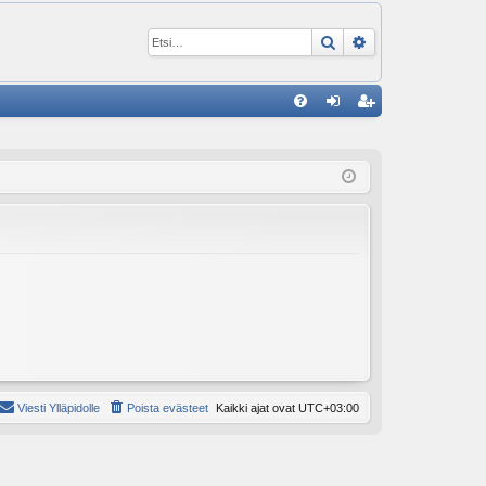
Etsi
Tarkennettu ha
P
U
irj
ek
K
au
ist
K
du
er
si
öi
sä
dy
än
Viesti Ylläpidolle
Poista evästeet
Kaikki ajat ovat
UTC+03:00