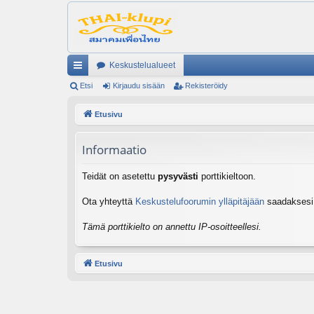
Keskustelualueet
ik
Etsi
Kirjaudu sisään
Rekisteröidy
ali
Etusivu
nk
Informaatio
it
Teidät on asetettu
pysyvästi
porttikieltoon.
Ota yhteyttä
Keskustelufoorumin ylläpitäjään
saadaksesi l
Tämä porttikielto on annettu IP-osoitteellesi.
Etusivu