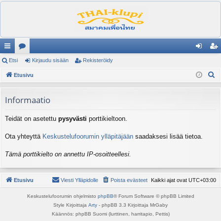
ik
Etsi
es
Kirjaudu sisään
Rekisteröidy
irj
ek
E
ali
Etusivu
ku
au
ist
t
nk
st
du
er
s
Informaatio
it
el
si
öi
i
Teidät on asetettu
pysyvästi
porttikieltoon.
ua
sä
dy
lu
än
Ota yhteyttä
Keskustelufoorumin ylläpitäjään
saadaksesi lisää tietoa.
ee
Tämä porttikielto on annettu IP-osoitteellesi.
t
Etusivu
Viesti Ylläpidolle
Poista evästeet
Kaikki ajat ovat
UTC+03:00
Keskustelufoorumin ohjelmisto
phpBB
® Forum Software © phpBB Limited
Style Kirjoittaja
Arty
- phpBB 3.3 Kirjoittaja MrGaby
Käännös: phpBB Suomi (lurttinen, harritapio, Pettis)