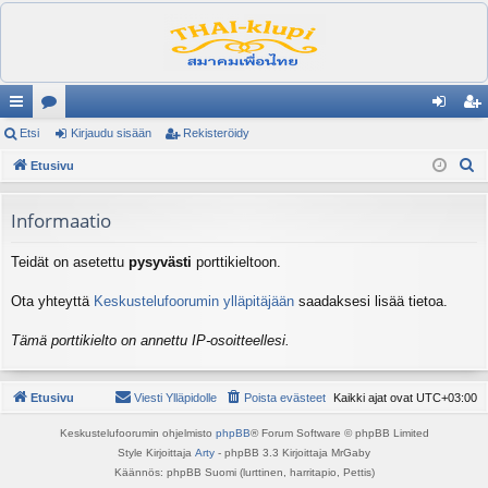
ik
Etsi
es
Kirjaudu sisään
Rekisteröidy
irj
ek
E
ali
Etusivu
ku
au
ist
t
nk
st
du
er
s
Informaatio
it
el
si
öi
i
Teidät on asetettu
pysyvästi
porttikieltoon.
ua
sä
dy
lu
än
Ota yhteyttä
Keskustelufoorumin ylläpitäjään
saadaksesi lisää tietoa.
ee
Tämä porttikielto on annettu IP-osoitteellesi.
t
Etusivu
Viesti Ylläpidolle
Poista evästeet
Kaikki ajat ovat
UTC+03:00
Keskustelufoorumin ohjelmisto
phpBB
® Forum Software © phpBB Limited
Style Kirjoittaja
Arty
- phpBB 3.3 Kirjoittaja MrGaby
Käännös: phpBB Suomi (lurttinen, harritapio, Pettis)