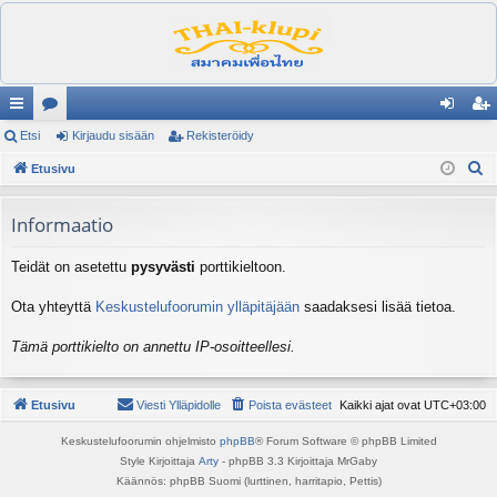
ik
Etsi
es
Kirjaudu sisään
Rekisteröidy
irj
ek
E
ali
Etusivu
ku
au
ist
t
nk
st
du
er
s
Informaatio
it
el
si
öi
i
Teidät on asetettu
pysyvästi
porttikieltoon.
ua
sä
dy
lu
än
Ota yhteyttä
Keskustelufoorumin ylläpitäjään
saadaksesi lisää tietoa.
ee
Tämä porttikielto on annettu IP-osoitteellesi.
t
Etusivu
Viesti Ylläpidolle
Poista evästeet
Kaikki ajat ovat
UTC+03:00
Keskustelufoorumin ohjelmisto
phpBB
® Forum Software © phpBB Limited
Style Kirjoittaja
Arty
- phpBB 3.3 Kirjoittaja MrGaby
Käännös: phpBB Suomi (lurttinen, harritapio, Pettis)