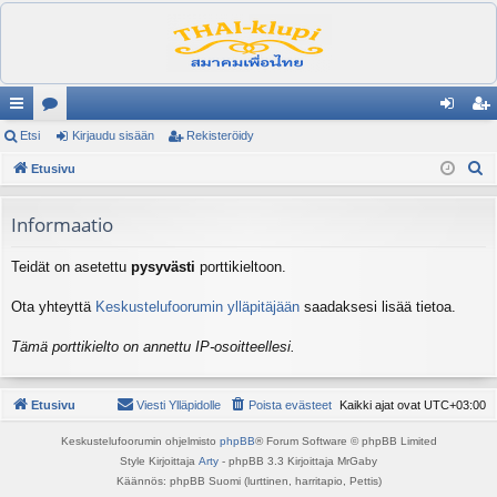
ik
Etsi
es
Kirjaudu sisään
Rekisteröidy
irj
ek
E
ali
Etusivu
ku
au
ist
t
nk
st
du
er
s
Informaatio
it
el
si
öi
i
Teidät on asetettu
pysyvästi
porttikieltoon.
ua
sä
dy
lu
än
Ota yhteyttä
Keskustelufoorumin ylläpitäjään
saadaksesi lisää tietoa.
ee
Tämä porttikielto on annettu IP-osoitteellesi.
t
Etusivu
Viesti Ylläpidolle
Poista evästeet
Kaikki ajat ovat
UTC+03:00
Keskustelufoorumin ohjelmisto
phpBB
® Forum Software © phpBB Limited
Style Kirjoittaja
Arty
- phpBB 3.3 Kirjoittaja MrGaby
Käännös: phpBB Suomi (lurttinen, harritapio, Pettis)