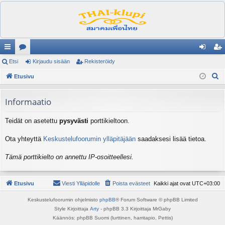
ik
Etsi
es
Kirjaudu sisään
Rekisteröidy
irj
ek
E
ali
Etusivu
ku
au
ist
t
nk
st
du
er
s
Informaatio
it
el
si
öi
i
Teidät on asetettu
pysyvästi
porttikieltoon.
ua
sä
dy
lu
än
Ota yhteyttä
Keskustelufoorumin ylläpitäjään
saadaksesi lisää tietoa.
ee
Tämä porttikielto on annettu IP-osoitteellesi.
t
Etusivu
Viesti Ylläpidolle
Poista evästeet
Kaikki ajat ovat
UTC+03:00
Keskustelufoorumin ohjelmisto
phpBB
® Forum Software © phpBB Limited
Style Kirjoittaja
Arty
- phpBB 3.3 Kirjoittaja MrGaby
Käännös: phpBB Suomi (lurttinen, harritapio, Pettis)