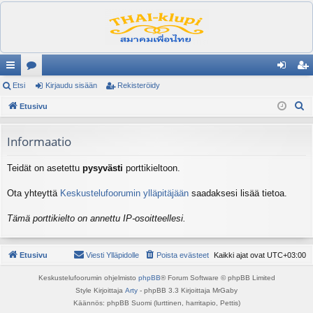
ik
Etsi
es
Kirjaudu sisään
Rekisteröidy
irj
ek
E
ali
Etusivu
ku
au
ist
t
nk
st
du
er
s
Informaatio
it
el
si
öi
i
Teidät on asetettu
pysyvästi
porttikieltoon.
ua
sä
dy
lu
än
Ota yhteyttä
Keskustelufoorumin ylläpitäjään
saadaksesi lisää tietoa.
ee
Tämä porttikielto on annettu IP-osoitteellesi.
t
Etusivu
Viesti Ylläpidolle
Poista evästeet
Kaikki ajat ovat
UTC+03:00
Keskustelufoorumin ohjelmisto
phpBB
® Forum Software © phpBB Limited
Style Kirjoittaja
Arty
- phpBB 3.3 Kirjoittaja MrGaby
Käännös: phpBB Suomi (lurttinen, harritapio, Pettis)