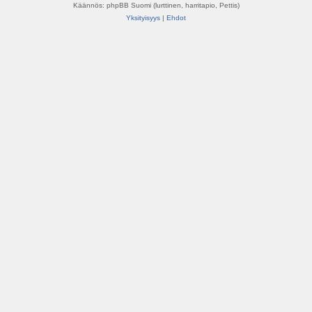
Käännös: phpBB Suomi (lurttinen, harritapio, Pettis)
Yksityisyys
|
Ehdot