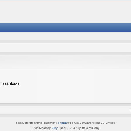
isää tietoa.
Keskustelufoorumin ohjelmisto
phpBB
® Forum Software © phpBB Limited
Style Kirjoittaja
Arty
- phpBB 3.3 Kirjoittaja MrGaby