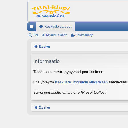
Keskustelualueet
ik
Etsi
Kirjaudu sisään
Rekisteröidy
ali
Etusivu
nk
Informaatio
it
Teidät on asetettu
pysyvästi
porttikieltoon.
Ota yhteyttä
Keskustelufoorumin ylläpitäjään
saadaksesi l
Tämä porttikielto on annettu IP-osoitteellesi.
Etusivu