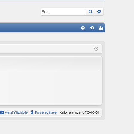
Etsi
Tarkennettu ha
P
U
irj
ek
K
au
ist
K
du
er
si
öi
sä
dy
än
Viesti Ylläpidolle
Poista evästeet
Kaikki ajat ovat
UTC+03:00