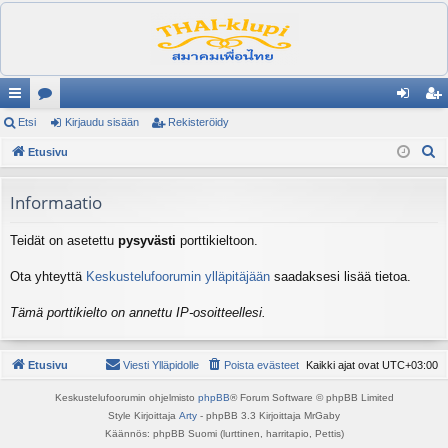
ik
Etsi
es
Kirjaudu sisään
Rekisteröidy
irj
ek
E
ali
Etusivu
ku
au
ist
t
nk
st
du
er
s
Informaatio
it
el
si
öi
i
Teidät on asetettu
pysyvästi
porttikieltoon.
ua
sä
dy
lu
än
Ota yhteyttä
Keskustelufoorumin ylläpitäjään
saadaksesi lisää tietoa.
ee
Tämä porttikielto on annettu IP-osoitteellesi.
t
Etusivu
Viesti Ylläpidolle
Poista evästeet
Kaikki ajat ovat
UTC+03:00
Keskustelufoorumin ohjelmisto
phpBB
® Forum Software © phpBB Limited
Style Kirjoittaja
Arty
- phpBB 3.3 Kirjoittaja MrGaby
Käännös: phpBB Suomi (lurttinen, harritapio, Pettis)