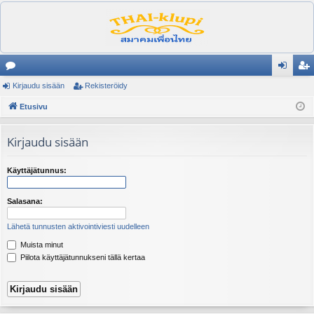
es
Kirjaudu sisään
Rekisteröidy
irj
ek
ku
Etusivu
au
ist
st
du
er
Kirjaudu sisään
el
si
öi
ua
sä
dy
Käyttäjätunnus:
lu
än
Salasana:
ee
Lähetä tunnusten aktivointiviesti uudelleen
t
Muista minut
Piilota käyttäjätunnukseni tällä kertaa