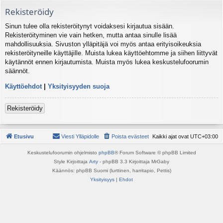
Rekisteröidy
Sinun tulee olla rekisteröitynyt voidaksesi kirjautua sisään.
Rekisteröityminen vie vain hetken, mutta antaa sinulle lisää
mahdollisuuksia. Sivuston ylläpitäjä voi myös antaa erityisoikeuksia
rekisteröityneille käyttäjille. Muista lukea käyttöehtomme ja siihen liittyvät
käytännöt ennen kirjautumista. Muista myös lukea keskustelufoorumin
säännöt.
Käyttöehdot
|
Yksityisyyden suoja
Rekisteröidy
Etusivu
Viesti Ylläpidolle
Poista evästeet
Kaikki ajat ovat
UTC+03:00
Keskustelufoorumin ohjelmisto
phpBB
® Forum Software © phpBB Limited
Style Kirjoittaja
Arty
- phpBB 3.3 Kirjoittaja MrGaby
Käännös: phpBB Suomi (lurttinen, harritapio, Pettis)
Yksityisyys
|
Ehdot