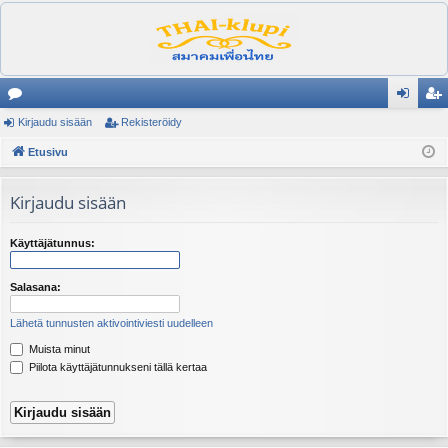
es
Kirjaudu sisään
Rekisteröidy
irj
ek
ku
Etusivu
au
ist
st
du
er
Kirjaudu sisään
el
si
öi
ua
sä
dy
Käyttäjätunnus:
lu
än
Salasana:
ee
Lähetä tunnusten aktivointiviesti uudelleen
t
Muista minut
Piilota käyttäjätunnukseni tällä kertaa