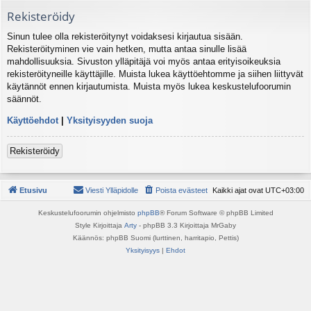
Rekisteröidy
Sinun tulee olla rekisteröitynyt voidaksesi kirjautua sisään.
Rekisteröityminen vie vain hetken, mutta antaa sinulle lisää
mahdollisuuksia. Sivuston ylläpitäjä voi myös antaa erityisoikeuksia
rekisteröityneille käyttäjille. Muista lukea käyttöehtomme ja siihen liittyvät
käytännöt ennen kirjautumista. Muista myös lukea keskustelufoorumin
säännöt.
Käyttöehdot
|
Yksityisyyden suoja
Rekisteröidy
Etusivu
Viesti Ylläpidolle
Poista evästeet
Kaikki ajat ovat
UTC+03:00
Keskustelufoorumin ohjelmisto
phpBB
® Forum Software © phpBB Limited
Style Kirjoittaja
Arty
- phpBB 3.3 Kirjoittaja MrGaby
Käännös: phpBB Suomi (lurttinen, harritapio, Pettis)
Yksityisyys
|
Ehdot