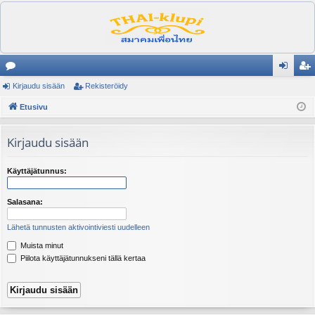
es
Kirjaudu sisään
Rekisteröidy
irj
ek
ku
Etusivu
au
ist
st
du
er
Kirjaudu sisään
el
si
öi
ua
sä
dy
Käyttäjätunnus:
lu
än
Salasana:
ee
Lähetä tunnusten aktivointiviesti uudelleen
t
Muista minut
Piilota käyttäjätunnukseni tällä kertaa