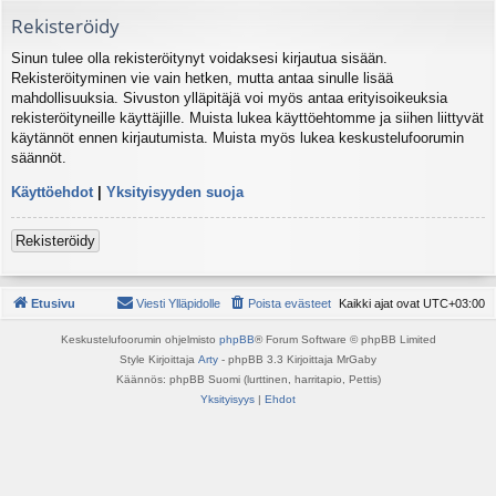
Rekisteröidy
Sinun tulee olla rekisteröitynyt voidaksesi kirjautua sisään.
Rekisteröityminen vie vain hetken, mutta antaa sinulle lisää
mahdollisuuksia. Sivuston ylläpitäjä voi myös antaa erityisoikeuksia
rekisteröityneille käyttäjille. Muista lukea käyttöehtomme ja siihen liittyvät
käytännöt ennen kirjautumista. Muista myös lukea keskustelufoorumin
säännöt.
Käyttöehdot
|
Yksityisyyden suoja
Rekisteröidy
Etusivu
Viesti Ylläpidolle
Poista evästeet
Kaikki ajat ovat
UTC+03:00
Keskustelufoorumin ohjelmisto
phpBB
® Forum Software © phpBB Limited
Style Kirjoittaja
Arty
- phpBB 3.3 Kirjoittaja MrGaby
Käännös: phpBB Suomi (lurttinen, harritapio, Pettis)
Yksityisyys
|
Ehdot