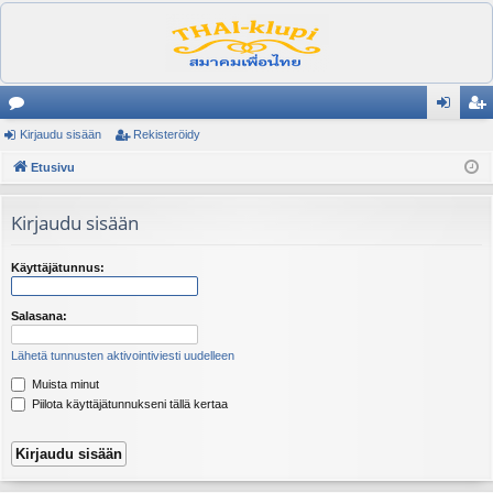
es
Kirjaudu sisään
Rekisteröidy
irj
ek
ku
Etusivu
au
ist
st
du
er
Kirjaudu sisään
el
si
öi
ua
sä
dy
Käyttäjätunnus:
lu
än
Salasana:
ee
Lähetä tunnusten aktivointiviesti uudelleen
t
Muista minut
Piilota käyttäjätunnukseni tällä kertaa