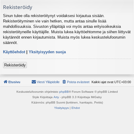
Rekisteröidy
Sinun tulee olla rekisteröitynyt voidaksesi kirjautua sisään.
Rekisteröityminen vie vain hetken, mutta antaa sinulle lisää
mahdollisuuksia. Sivuston ylläpitäjä voi myös antaa erityisoikeuksia
rekisteröityneille käyttäjille. Muista lukea käyttöehtomme ja siihen liittyvät
käytännöt ennen kirjautumista. Muista myös lukea keskustelufoorumin
säännöt.
Käyttöehdot
|
Yksityisyyden suoja
Rekisteröidy
Etusivu
Viesti Ylläpidolle
Poista evästeet
Kaikki ajat ovat
UTC+03:00
Keskustelufoorumin ohjelmisto
phpBB
® Forum Software © phpBB Limited
Style Kirjoittaja
Arty
- phpBB 3.3 Kirjoittaja MrGaby
Käännös: phpBB Suomi (lurttinen, harritapio, Pettis)
Yksityisyys
|
Ehdot