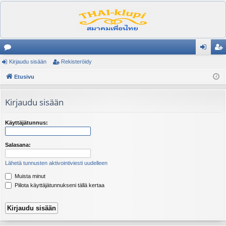
es
Kirjaudu sisään
Rekisteröidy
irj
ek
ku
Etusivu
au
ist
st
du
er
Kirjaudu sisään
el
si
öi
ua
sä
dy
Käyttäjätunnus:
lu
än
Salasana:
ee
Lähetä tunnusten aktivointiviesti uudelleen
t
Muista minut
Piilota käyttäjätunnukseni tällä kertaa