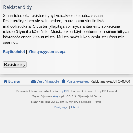
Rekisteröidy
Sinun tulee olla rekisteröitynyt voidaksesi kirjautua sisään.
Rekisteröityminen vie vain hetken, mutta antaa sinulle lisää
mahdollisuuksia. Sivuston ylläpitäjä voi myös antaa erityisoikeuksia
rekisteröityneille käyttäjille. Muista lukea käyttöehtomme ja siihen liittyvät
käytännöt ennen kirjautumista. Muista myös lukea keskustelufoorumin
säännöt.
Käyttöehdot
|
Yksityisyyden suoja
Rekisteröidy
Etusivu
Viesti Ylläpidolle
Poista evästeet
Kaikki ajat ovat
UTC+03:00
Keskustelufoorumin ohjelmisto
phpBB
® Forum Software © phpBB Limited
Style Kirjoittaja
Arty
- phpBB 3.3 Kirjoittaja MrGaby
Käännös: phpBB Suomi (lurttinen, harritapio, Pettis)
Yksityisyys
|
Ehdot