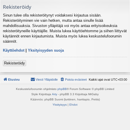
Rekisteröidy
Sinun tulee olla rekisteröitynyt voidaksesi kirjautua sisään.
Rekisteröityminen vie vain hetken, mutta antaa sinulle lisää
mahdollisuuksia. Sivuston ylläpitäjä voi myös antaa erityisoikeuksia
rekisteröityneille käyttäjille. Muista lukea käyttöehtomme ja siihen liittyvät
käytännöt ennen kirjautumista. Muista myös lukea keskustelufoorumin
säännöt.
Käyttöehdot
|
Yksityisyyden suoja
Rekisteröidy
Etusivu
Viesti Ylläpidolle
Poista evästeet
Kaikki ajat ovat
UTC+03:00
Keskustelufoorumin ohjelmisto
phpBB
® Forum Software © phpBB Limited
Style Kirjoittaja
Arty
- phpBB 3.3 Kirjoittaja MrGaby
Käännös: phpBB Suomi (lurttinen, harritapio, Pettis)
Yksityisyys
|
Ehdot