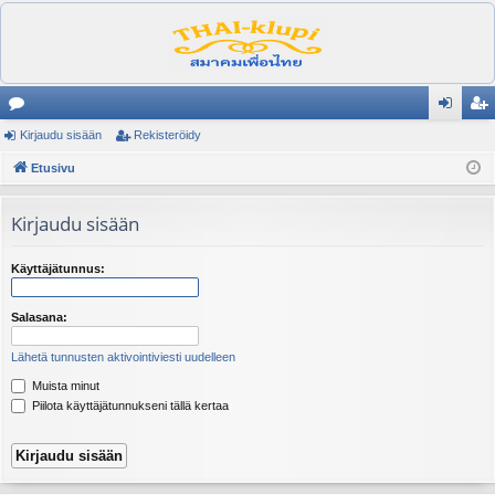
es
Kirjaudu sisään
Rekisteröidy
irj
ek
ku
Etusivu
au
ist
st
du
er
Kirjaudu sisään
el
si
öi
ua
sä
dy
Käyttäjätunnus:
lu
än
Salasana:
ee
Lähetä tunnusten aktivointiviesti uudelleen
t
Muista minut
Piilota käyttäjätunnukseni tällä kertaa