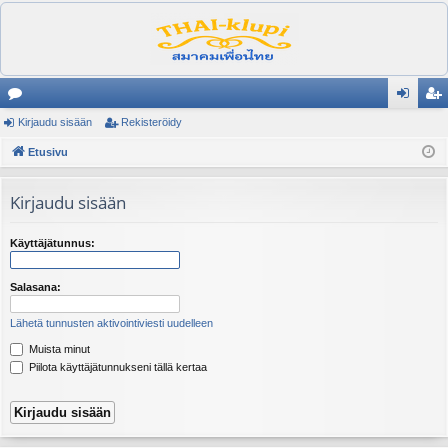
es
Kirjaudu sisään
Rekisteröidy
irj
ek
ku
Etusivu
au
ist
st
du
er
Kirjaudu sisään
el
si
öi
ua
sä
dy
Käyttäjätunnus:
lu
än
Salasana:
ee
Lähetä tunnusten aktivointiviesti uudelleen
t
Muista minut
Piilota käyttäjätunnukseni tällä kertaa