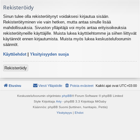
Rekisteröidy
Sinun tulee olla rekisteröitynyt voidaksesi kirjautua sisään.
Rekisteröityminen vie vain hetken, mutta antaa sinulle lisää
mahdollisuuksia. Sivuston ylläpitäjä voi myös antaa erityisoikeuksia
rekisteröityneille käyttäjille. Muista lukea käyttöehtomme ja siihen liittyvät
käytännöt ennen kirjautumista. Muista myös lukea keskustelufoorumin
säännöt.
Käyttöehdot
|
Yksityisyyden suoja
Rekisteröidy
Etusivu
Viesti Ylläpidolle
Poista evästeet
Kaikki ajat ovat
UTC+03:00
Keskustelufoorumin ohjelmisto
phpBB
® Forum Software © phpBB Limited
Style Kirjoittaja
Arty
- phpBB 3.3 Kirjoittaja MrGaby
Käännös: phpBB Suomi (lurttinen, harritapio, Pettis)
Yksityisyys
|
Ehdot