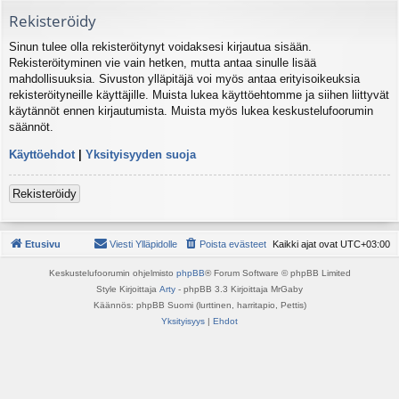
Rekisteröidy
Sinun tulee olla rekisteröitynyt voidaksesi kirjautua sisään.
Rekisteröityminen vie vain hetken, mutta antaa sinulle lisää
mahdollisuuksia. Sivuston ylläpitäjä voi myös antaa erityisoikeuksia
rekisteröityneille käyttäjille. Muista lukea käyttöehtomme ja siihen liittyvät
käytännöt ennen kirjautumista. Muista myös lukea keskustelufoorumin
säännöt.
Käyttöehdot
|
Yksityisyyden suoja
Rekisteröidy
Etusivu
Viesti Ylläpidolle
Poista evästeet
Kaikki ajat ovat
UTC+03:00
Keskustelufoorumin ohjelmisto
phpBB
® Forum Software © phpBB Limited
Style Kirjoittaja
Arty
- phpBB 3.3 Kirjoittaja MrGaby
Käännös: phpBB Suomi (lurttinen, harritapio, Pettis)
Yksityisyys
|
Ehdot