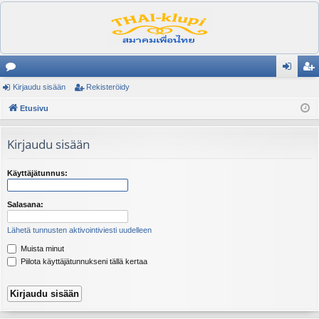
es
Kirjaudu sisään
Rekisteröidy
irj
ek
ku
Etusivu
au
ist
st
du
er
Kirjaudu sisään
el
si
öi
ua
sä
dy
Käyttäjätunnus:
lu
än
Salasana:
ee
Lähetä tunnusten aktivointiviesti uudelleen
t
Muista minut
Piilota käyttäjätunnukseni tällä kertaa