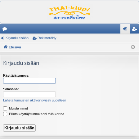
es
Kirjaudu sisään
Rekisteröidy
irj
ek
ku
Etusivu
au
ist
st
du
er
Kirjaudu sisään
el
si
öi
ua
sä
dy
Käyttäjätunnus:
lu
än
Salasana:
ee
Lähetä tunnusten aktivointiviesti uudelleen
t
Muista minut
Piilota käyttäjätunnukseni tällä kertaa