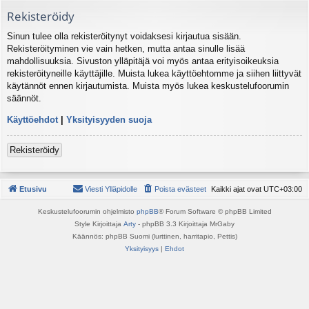
Rekisteröidy
Sinun tulee olla rekisteröitynyt voidaksesi kirjautua sisään.
Rekisteröityminen vie vain hetken, mutta antaa sinulle lisää
mahdollisuuksia. Sivuston ylläpitäjä voi myös antaa erityisoikeuksia
rekisteröityneille käyttäjille. Muista lukea käyttöehtomme ja siihen liittyvät
käytännöt ennen kirjautumista. Muista myös lukea keskustelufoorumin
säännöt.
Käyttöehdot
|
Yksityisyyden suoja
Rekisteröidy
Etusivu
Viesti Ylläpidolle
Poista evästeet
Kaikki ajat ovat
UTC+03:00
Keskustelufoorumin ohjelmisto
phpBB
® Forum Software © phpBB Limited
Style Kirjoittaja
Arty
- phpBB 3.3 Kirjoittaja MrGaby
Käännös: phpBB Suomi (lurttinen, harritapio, Pettis)
Yksityisyys
|
Ehdot