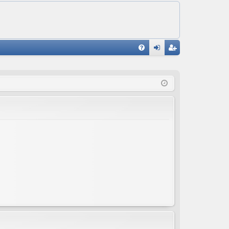
U
irj
ek
K
au
ist
K
du
er
si
öi
sä
dy
än