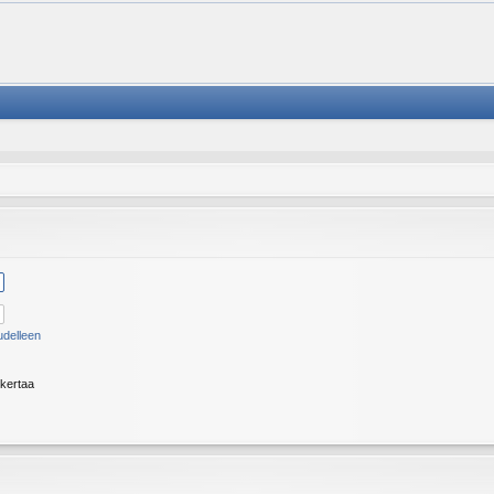
udelleen
 kertaa