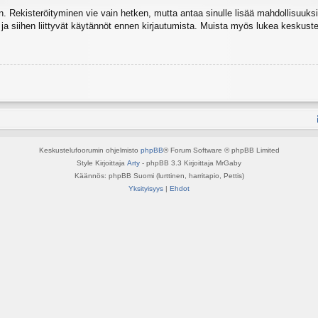
än. Rekisteröityminen vie vain hetken, mutta antaa sinulle lisää mahdollisuuks
e ja siihen liittyvät käytännöt ennen kirjautumista. Muista myös lukea keskust
Keskustelufoorumin ohjelmisto
phpBB
® Forum Software © phpBB Limited
Style Kirjoittaja
Arty
- phpBB 3.3 Kirjoittaja MrGaby
Käännös: phpBB Suomi (lurttinen, harritapio, Pettis)
Yksityisyys
|
Ehdot