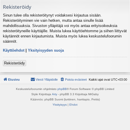
Rekisteröidy
Sinun tulee olla rekisteröitynyt voidaksesi kirjautua sisään.
Rekisteröityminen vie vain hetken, mutta antaa sinulle lisää
mahdollisuuksia. Sivuston ylläpitäjä voi myös antaa erityisoikeuksia
rekisteröityneille käyttäjille. Muista lukea käyttöehtomme ja siihen liittyvät
käytännöt ennen kirjautumista. Muista myös lukea keskustelufoorumin
säännöt.
Käyttöehdot
|
Yksityisyyden suoja
Rekisteröidy
Etusivu
Viesti Ylläpidolle
Poista evästeet
Kaikki ajat ovat
UTC+03:00
Keskustelufoorumin ohjelmisto
phpBB
® Forum Software © phpBB Limited
Style Kirjoittaja
Arty
- phpBB 3.3 Kirjoittaja MrGaby
Käännös: phpBB Suomi (lurttinen, harritapio, Pettis)
Yksityisyys
|
Ehdot