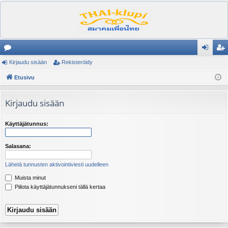
es
Kirjaudu sisään
Rekisteröidy
irj
ek
ku
Etusivu
au
ist
st
du
er
Kirjaudu sisään
el
si
öi
ua
sä
dy
Käyttäjätunnus:
lu
än
Salasana:
ee
Lähetä tunnusten aktivointiviesti uudelleen
t
Muista minut
Piilota käyttäjätunnukseni tällä kertaa