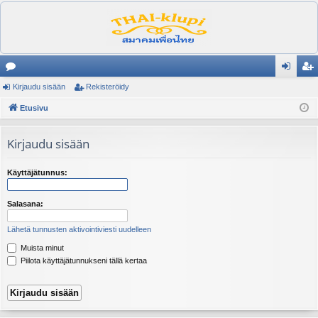
es
Kirjaudu sisään
Rekisteröidy
irj
ek
ku
Etusivu
au
ist
st
du
er
Kirjaudu sisään
el
si
öi
ua
sä
dy
Käyttäjätunnus:
lu
än
Salasana:
ee
Lähetä tunnusten aktivointiviesti uudelleen
t
Muista minut
Piilota käyttäjätunnukseni tällä kertaa