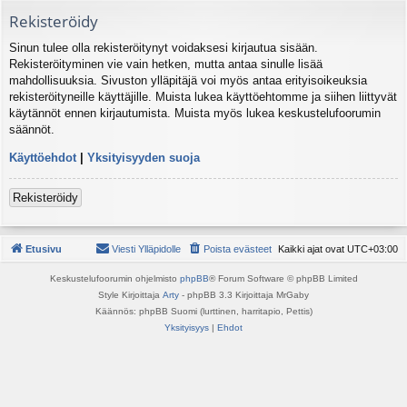
Rekisteröidy
Sinun tulee olla rekisteröitynyt voidaksesi kirjautua sisään.
Rekisteröityminen vie vain hetken, mutta antaa sinulle lisää
mahdollisuuksia. Sivuston ylläpitäjä voi myös antaa erityisoikeuksia
rekisteröityneille käyttäjille. Muista lukea käyttöehtomme ja siihen liittyvät
käytännöt ennen kirjautumista. Muista myös lukea keskustelufoorumin
säännöt.
Käyttöehdot
|
Yksityisyyden suoja
Rekisteröidy
Etusivu
Viesti Ylläpidolle
Poista evästeet
Kaikki ajat ovat
UTC+03:00
Keskustelufoorumin ohjelmisto
phpBB
® Forum Software © phpBB Limited
Style Kirjoittaja
Arty
- phpBB 3.3 Kirjoittaja MrGaby
Käännös: phpBB Suomi (lurttinen, harritapio, Pettis)
Yksityisyys
|
Ehdot