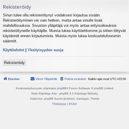
Rekisteröidy
Sinun tulee olla rekisteröitynyt voidaksesi kirjautua sisään.
Rekisteröityminen vie vain hetken, mutta antaa sinulle lisää
mahdollisuuksia. Sivuston ylläpitäjä voi myös antaa erityisoikeuksia
rekisteröityneille käyttäjille. Muista lukea käyttöehtomme ja siihen liittyvät
käytännöt ennen kirjautumista. Muista myös lukea keskustelufoorumin
säännöt.
Käyttöehdot
|
Yksityisyyden suoja
Rekisteröidy
Etusivu
Viesti Ylläpidolle
Poista evästeet
Kaikki ajat ovat
UTC+03:00
Keskustelufoorumin ohjelmisto
phpBB
® Forum Software © phpBB Limited
Style Kirjoittaja
Arty
- phpBB 3.3 Kirjoittaja MrGaby
Käännös: phpBB Suomi (lurttinen, harritapio, Pettis)
Yksityisyys
|
Ehdot