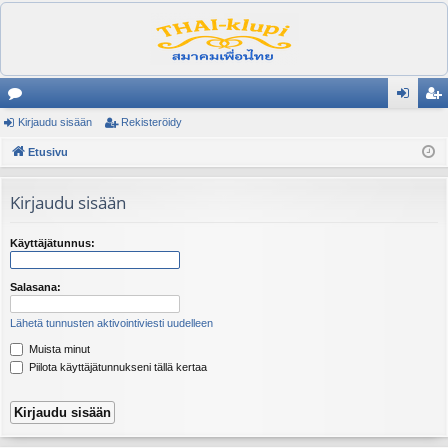
es
Kirjaudu sisään
Rekisteröidy
irj
ek
ku
Etusivu
au
ist
st
du
er
Kirjaudu sisään
el
si
öi
ua
sä
dy
Käyttäjätunnus:
lu
än
Salasana:
ee
Lähetä tunnusten aktivointiviesti uudelleen
t
Muista minut
Piilota käyttäjätunnukseni tällä kertaa