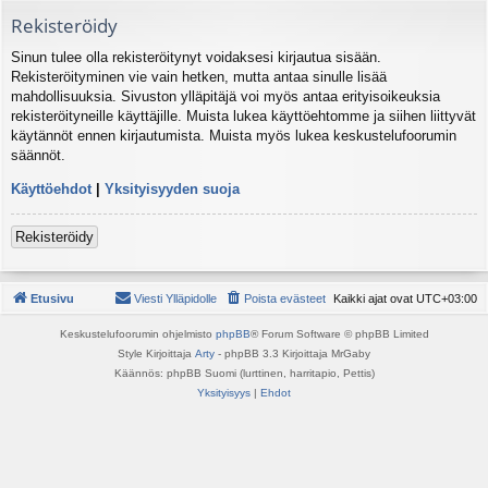
Rekisteröidy
Sinun tulee olla rekisteröitynyt voidaksesi kirjautua sisään.
Rekisteröityminen vie vain hetken, mutta antaa sinulle lisää
mahdollisuuksia. Sivuston ylläpitäjä voi myös antaa erityisoikeuksia
rekisteröityneille käyttäjille. Muista lukea käyttöehtomme ja siihen liittyvät
käytännöt ennen kirjautumista. Muista myös lukea keskustelufoorumin
säännöt.
Käyttöehdot
|
Yksityisyyden suoja
Rekisteröidy
Etusivu
Viesti Ylläpidolle
Poista evästeet
Kaikki ajat ovat
UTC+03:00
Keskustelufoorumin ohjelmisto
phpBB
® Forum Software © phpBB Limited
Style Kirjoittaja
Arty
- phpBB 3.3 Kirjoittaja MrGaby
Käännös: phpBB Suomi (lurttinen, harritapio, Pettis)
Yksityisyys
|
Ehdot