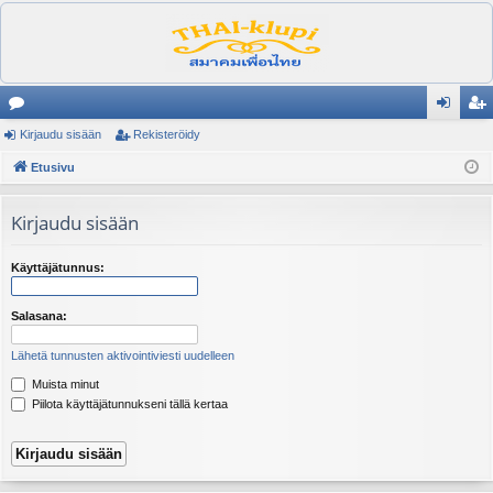
es
Kirjaudu sisään
Rekisteröidy
irj
ek
ku
Etusivu
au
ist
st
du
er
Kirjaudu sisään
el
si
öi
ua
sä
dy
Käyttäjätunnus:
lu
än
Salasana:
ee
Lähetä tunnusten aktivointiviesti uudelleen
t
Muista minut
Piilota käyttäjätunnukseni tällä kertaa