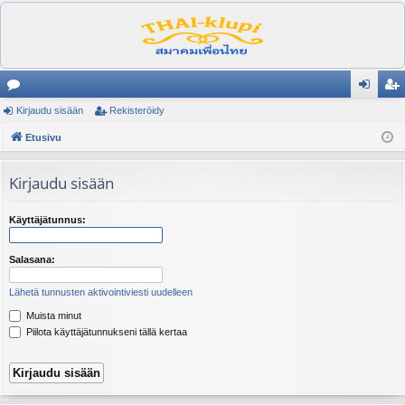
es
Kirjaudu sisään
Rekisteröidy
irj
ek
ku
Etusivu
au
ist
st
du
er
Kirjaudu sisään
el
si
öi
ua
sä
dy
Käyttäjätunnus:
lu
än
Salasana:
ee
Lähetä tunnusten aktivointiviesti uudelleen
t
Muista minut
Piilota käyttäjätunnukseni tällä kertaa