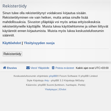
Rekisteröidy
Sinun tulee olla rekisteröitynyt voidaksesi kirjautua sisään.
Rekisteröityminen vie vain hetken, mutta antaa sinulle lisää
mahdollisuuksia. Sivuston ylläpitäjä voi myös antaa erityisoikeuksia
rekisteröityneille käyttäjille. Muista lukea käyttöehtomme ja siihen liittyvät
käytännöt ennen kirjautumista. Muista myös lukea keskustelufoorumin
säännöt.
Käyttöehdot
|
Yksityisyyden suoja
Rekisteröidy
Etusivu
Viesti Ylläpidolle
Poista evästeet
Kaikki ajat ovat
UTC+03:00
Keskustelufoorumin ohjelmisto
phpBB
® Forum Software © phpBB Limited
Style Kirjoittaja
Arty
- phpBB 3.3 Kirjoittaja MrGaby
Käännös: phpBB Suomi (lurttinen, harritapio, Pettis)
Yksityisyys
|
Ehdot