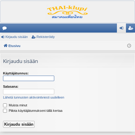
es
Kirjaudu sisään
Rekisteröidy
irj
ek
ku
Etusivu
au
ist
st
du
er
Kirjaudu sisään
el
si
öi
ua
sä
dy
Käyttäjätunnus:
lu
än
Salasana:
ee
Lähetä tunnusten aktivointiviesti uudelleen
t
Muista minut
Piilota käyttäjätunnukseni tällä kertaa