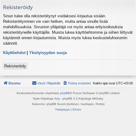
Rekisteröidy
Sinun tulee olla rekisteröitynyt voidaksesi kirjautua sisään.
Rekisteröityminen vie vain hetken, mutta antaa sinulle lisää
mahdollisuuksia. Sivuston ylläpitäjä voi myös antaa erityisoikeuksia
rekisteröityneille käyttäjille. Muista lukea käyttöehtomme ja siihen liittyvät
käytännöt ennen kirjautumista. Muista myös lukea keskustelufoorumin
säännöt.
Käyttöehdot
|
Yksityisyyden suoja
Rekisteröidy
Etusivu
Viesti Ylläpidolle
Poista evästeet
Kaikki ajat ovat
UTC+03:00
Keskustelufoorumin ohjelmisto
phpBB
® Forum Software © phpBB Limited
Style Kirjoittaja
Arty
- phpBB 3.3 Kirjoittaja MrGaby
Käännös: phpBB Suomi (lurttinen, harritapio, Pettis)
Yksityisyys
|
Ehdot