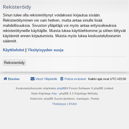
Rekisteröidy
Sinun tulee olla rekisteröitynyt voidaksesi kirjautua sisään.
Rekisteröityminen vie vain hetken, mutta antaa sinulle lisää
mahdollisuuksia. Sivuston ylläpitäjä voi myös antaa erityisoikeuksia
rekisteröityneille käyttäjille. Muista lukea käyttöehtomme ja siihen liittyvät
käytännöt ennen kirjautumista. Muista myös lukea keskustelufoorumin
säännöt.
Käyttöehdot
|
Yksityisyyden suoja
Rekisteröidy
Etusivu
Viesti Ylläpidolle
Poista evästeet
Kaikki ajat ovat
UTC+03:00
Keskustelufoorumin ohjelmisto
phpBB
® Forum Software © phpBB Limited
Style Kirjoittaja
Arty
- phpBB 3.3 Kirjoittaja MrGaby
Käännös: phpBB Suomi (lurttinen, harritapio, Pettis)
Yksityisyys
|
Ehdot