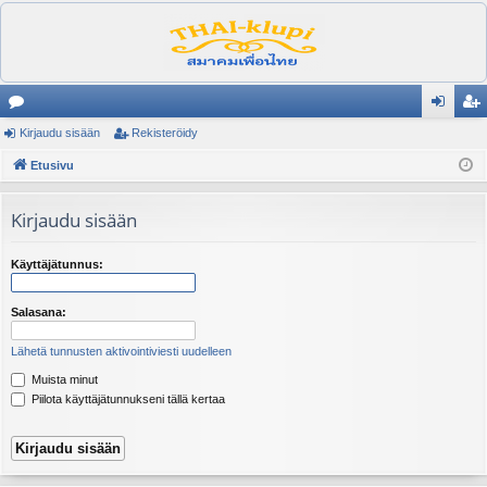
es
Kirjaudu sisään
Rekisteröidy
irj
ek
ku
Etusivu
au
ist
st
du
er
Kirjaudu sisään
el
si
öi
ua
sä
dy
Käyttäjätunnus:
lu
än
Salasana:
ee
Lähetä tunnusten aktivointiviesti uudelleen
t
Muista minut
Piilota käyttäjätunnukseni tällä kertaa