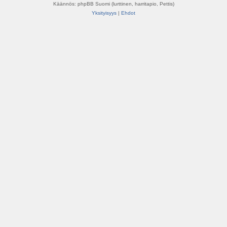
Käännös: phpBB Suomi (lurttinen, harritapio, Pettis)
Yksityisyys
|
Ehdot