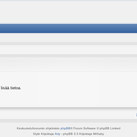
isää tietoa.
Keskustelufoorumin ohjelmisto
phpBB
® Forum Software © phpBB Limited
Style Kirjoittaja
Arty
- phpBB 3.3 Kirjoittaja MrGaby