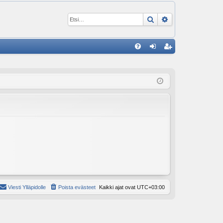
Etsi
Tarkennettu ha
P
U
irj
ek
K
au
ist
K
du
er
si
öi
sä
dy
än
Viesti Ylläpidolle
Poista evästeet
Kaikki ajat ovat
UTC+03:00