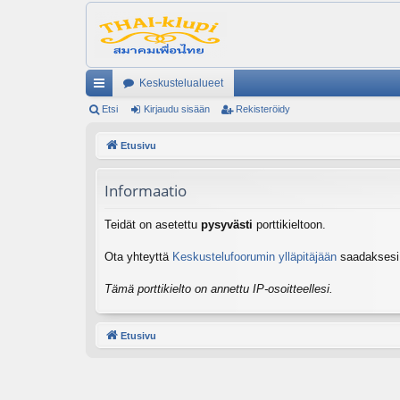
Keskustelualueet
ik
Etsi
Kirjaudu sisään
Rekisteröidy
ali
Etusivu
nk
Informaatio
it
Teidät on asetettu
pysyvästi
porttikieltoon.
Ota yhteyttä
Keskustelufoorumin ylläpitäjään
saadaksesi l
Tämä porttikielto on annettu IP-osoitteellesi.
Etusivu