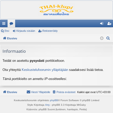
ik
Etsi
es
Kirjaudu sisään
Rekisteröidy
irj
ek
E
ali
Etusivu
ku
au
ist
t
nk
st
du
er
s
Informaatio
it
el
si
öi
i
Teidät on asetettu
pysyvästi
porttikieltoon.
ua
sä
dy
lu
än
Ota yhteyttä
Keskustelufoorumin ylläpitäjään
saadaksesi lisää tietoa.
ee
Tämä porttikielto on annettu IP-osoitteellesi.
t
Etusivu
Viesti Ylläpidolle
Poista evästeet
Kaikki ajat ovat
UTC+03:00
Keskustelufoorumin ohjelmisto
phpBB
® Forum Software © phpBB Limited
Style Kirjoittaja
Arty
- phpBB 3.3 Kirjoittaja MrGaby
Käännös: phpBB Suomi (lurttinen, harritapio, Pettis)