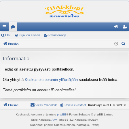
ik
Etsi
es
Kirjaudu sisään
Rekisteröidy
irj
ek
E
ali
Etusivu
ku
au
ist
t
nk
st
du
er
s
Informaatio
it
el
si
öi
i
Teidät on asetettu
pysyvästi
porttikieltoon.
ua
sä
dy
lu
än
Ota yhteyttä
Keskustelufoorumin ylläpitäjään
saadaksesi lisää tietoa.
ee
Tämä porttikielto on annettu IP-osoitteellesi.
t
Etusivu
Viesti Ylläpidolle
Poista evästeet
Kaikki ajat ovat
UTC+03:00
Keskustelufoorumin ohjelmisto
phpBB
® Forum Software © phpBB Limited
Style Kirjoittaja
Arty
- phpBB 3.3 Kirjoittaja MrGaby
Käännös: phpBB Suomi (lurttinen, harritapio, Pettis)