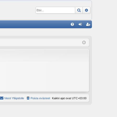
Etsi
Tarkennettu ha
P
U
irj
ek
K
au
ist
K
du
er
si
öi
sä
dy
än
Viesti Ylläpidolle
Poista evästeet
Kaikki ajat ovat
UTC+03:00