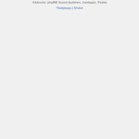
Käännös: phpBB Suomi (lurttinen, harritapio, Pettis)
Yksityisyys
|
Ehdot