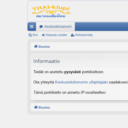
Keskustelualueet
ik
Etsi
Kirjaudu sisään
Rekisteröidy
ali
Etusivu
nk
Informaatio
it
Teidät on asetettu
pysyvästi
porttikieltoon.
Ota yhteyttä
Keskustelufoorumin ylläpitäjään
saadaksesi l
Tämä porttikielto on annettu IP-osoitteellesi.
Etusivu