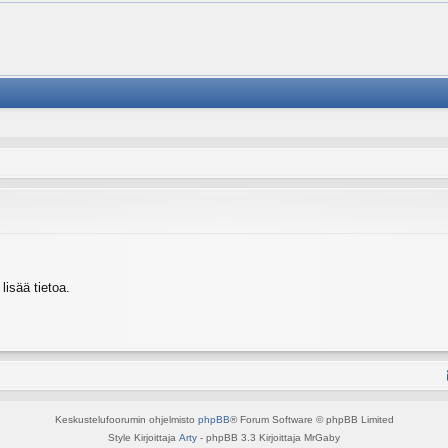
isää tietoa.
Keskustelufoorumin ohjelmisto
phpBB
® Forum Software © phpBB Limited
Style Kirjoittaja
Arty
- phpBB 3.3 Kirjoittaja MrGaby