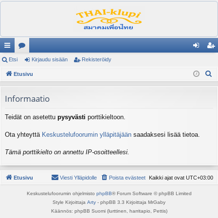
ik
Etsi
es
Kirjaudu sisään
Rekisteröidy
irj
ek
E
ali
Etusivu
ku
au
ist
t
nk
st
du
er
s
Informaatio
it
el
si
öi
i
Teidät on asetettu
pysyvästi
porttikieltoon.
ua
sä
dy
lu
än
Ota yhteyttä
Keskustelufoorumin ylläpitäjään
saadaksesi lisää tietoa.
ee
Tämä porttikielto on annettu IP-osoitteellesi.
t
Etusivu
Viesti Ylläpidolle
Poista evästeet
Kaikki ajat ovat
UTC+03:00
Keskustelufoorumin ohjelmisto
phpBB
® Forum Software © phpBB Limited
Style Kirjoittaja
Arty
- phpBB 3.3 Kirjoittaja MrGaby
Käännös: phpBB Suomi (lurttinen, harritapio, Pettis)