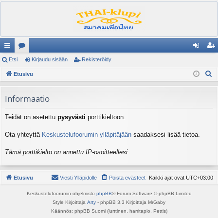
ik
Etsi
es
Kirjaudu sisään
Rekisteröidy
irj
ek
E
ali
Etusivu
ku
au
ist
t
nk
st
du
er
s
Informaatio
it
el
si
öi
i
Teidät on asetettu
pysyvästi
porttikieltoon.
ua
sä
dy
lu
än
Ota yhteyttä
Keskustelufoorumin ylläpitäjään
saadaksesi lisää tietoa.
ee
Tämä porttikielto on annettu IP-osoitteellesi.
t
Etusivu
Viesti Ylläpidolle
Poista evästeet
Kaikki ajat ovat
UTC+03:00
Keskustelufoorumin ohjelmisto
phpBB
® Forum Software © phpBB Limited
Style Kirjoittaja
Arty
- phpBB 3.3 Kirjoittaja MrGaby
Käännös: phpBB Suomi (lurttinen, harritapio, Pettis)