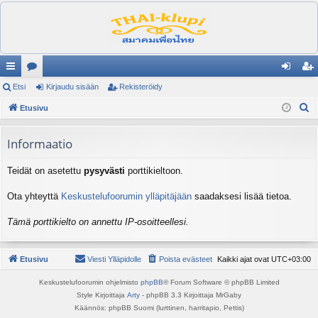
ik
Etsi
es
Kirjaudu sisään
Rekisteröidy
irj
ek
E
ali
Etusivu
ku
au
ist
t
nk
st
du
er
s
Informaatio
it
el
si
öi
i
Teidät on asetettu
pysyvästi
porttikieltoon.
ua
sä
dy
lu
än
Ota yhteyttä
Keskustelufoorumin ylläpitäjään
saadaksesi lisää tietoa.
ee
Tämä porttikielto on annettu IP-osoitteellesi.
t
Etusivu
Viesti Ylläpidolle
Poista evästeet
Kaikki ajat ovat
UTC+03:00
Keskustelufoorumin ohjelmisto
phpBB
® Forum Software © phpBB Limited
Style Kirjoittaja
Arty
- phpBB 3.3 Kirjoittaja MrGaby
Käännös: phpBB Suomi (lurttinen, harritapio, Pettis)