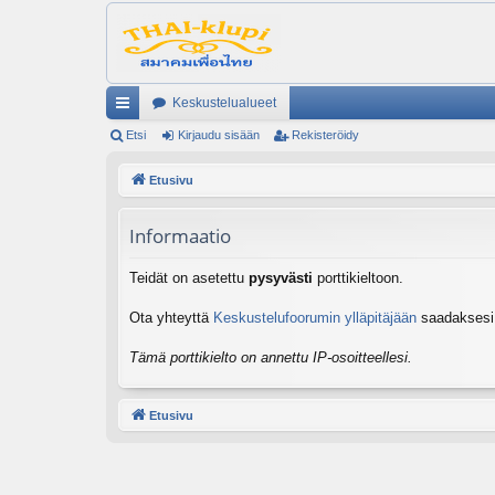
Keskustelualueet
ik
Etsi
Kirjaudu sisään
Rekisteröidy
ali
Etusivu
nk
Informaatio
it
Teidät on asetettu
pysyvästi
porttikieltoon.
Ota yhteyttä
Keskustelufoorumin ylläpitäjään
saadaksesi l
Tämä porttikielto on annettu IP-osoitteellesi.
Etusivu