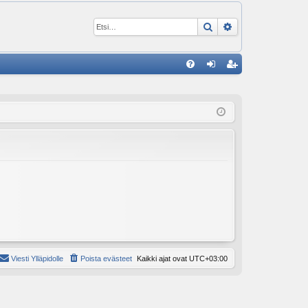
Etsi
Tarkennettu ha
P
U
irj
ek
K
au
ist
K
du
er
si
öi
sä
dy
än
Viesti Ylläpidolle
Poista evästeet
Kaikki ajat ovat
UTC+03:00