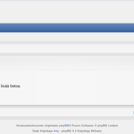
isää tietoa.
Keskustelufoorumin ohjelmisto
phpBB
® Forum Software © phpBB Limited
Style Kirjoittaja
Arty
- phpBB 3.3 Kirjoittaja MrGaby