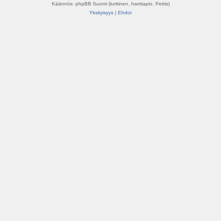
Käännös: phpBB Suomi (lurttinen, harritapio, Pettis)
Yksityisyys
|
Ehdot