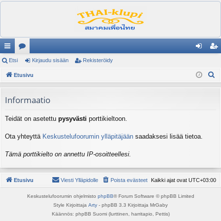
ik
Etsi
es
Kirjaudu sisään
Rekisteröidy
irj
ek
E
ali
Etusivu
ku
au
ist
t
nk
st
du
er
s
Informaatio
it
el
si
öi
i
Teidät on asetettu
pysyvästi
porttikieltoon.
ua
sä
dy
lu
än
Ota yhteyttä
Keskustelufoorumin ylläpitäjään
saadaksesi lisää tietoa.
ee
Tämä porttikielto on annettu IP-osoitteellesi.
t
Etusivu
Viesti Ylläpidolle
Poista evästeet
Kaikki ajat ovat
UTC+03:00
Keskustelufoorumin ohjelmisto
phpBB
® Forum Software © phpBB Limited
Style Kirjoittaja
Arty
- phpBB 3.3 Kirjoittaja MrGaby
Käännös: phpBB Suomi (lurttinen, harritapio, Pettis)