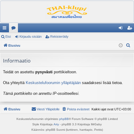
ik
Etsi
es
Kirjaudu sisään
Rekisteröidy
irj
ek
E
ali
Etusivu
ku
au
ist
t
nk
st
du
er
s
Informaatio
it
el
si
öi
i
Teidät on asetettu
pysyvästi
porttikieltoon.
ua
sä
dy
lu
än
Ota yhteyttä
Keskustelufoorumin ylläpitäjään
saadaksesi lisää tietoa.
ee
Tämä porttikielto on annettu IP-osoitteellesi.
t
Etusivu
Viesti Ylläpidolle
Poista evästeet
Kaikki ajat ovat
UTC+03:00
Keskustelufoorumin ohjelmisto
phpBB
® Forum Software © phpBB Limited
Style Kirjoittaja
Arty
- phpBB 3.3 Kirjoittaja MrGaby
Käännös: phpBB Suomi (lurttinen, harritapio, Pettis)